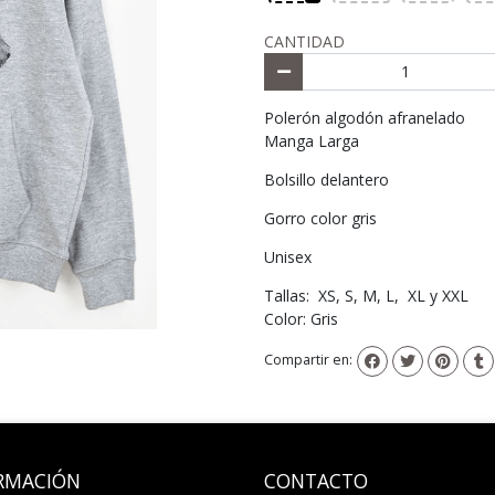
CANTIDAD
Polerón algodón afranelado
Manga Larga
Bolsillo delantero
Gorro color gris
Unisex
Tallas: XS, S, M, L, XL y XXL
Color: Gris
Compartir en:
RMACIÓN
CONTACTO