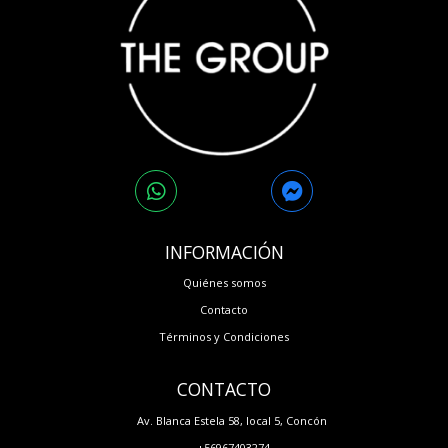
INFORMACIÓN
Quiénes somos
Contacto
Términos y Condiciones
CONTACTO
Av. Blanca Estela 58, local 5, Concón
+56967403274