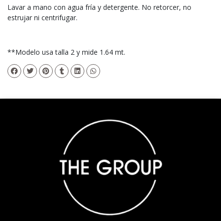
Lavar a mano con agua fría y detergente. No retorcer, no
estrujar ni centrifugar.
**Modelo usa talla 2 y mide 1.64 mt.