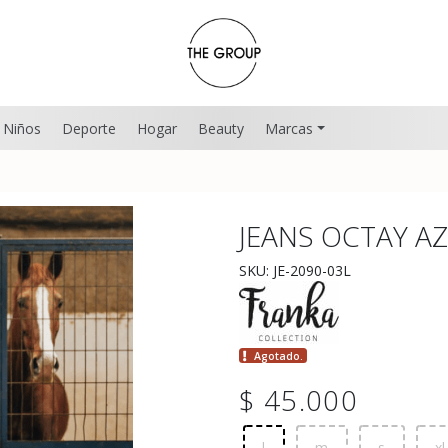
Niños
Deporte
Hogar
Beauty
Marcas
JEANS OCTAY A
SKU: JE-2090-03L
Agotado.
$ 45.000
l
m
s
xl