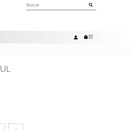
0
ZUL
xs