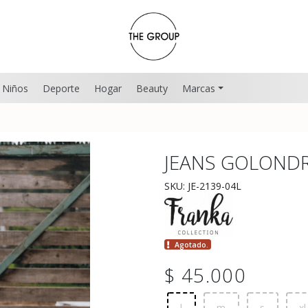
Niños
Deporte
Hogar
Beauty
Marcas
JEANS GOLONDR
SKU: JE-2139-04L
Agotado.
$ 45.000
l
m
s
xl