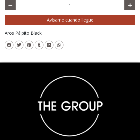
Avísame cuando llegue
Aros Pálpito Black