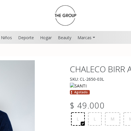
Niños
Deporte
Hogar
Beauty
Marcas
CHALECO BIRR 
SKU: CL-2650-03L
Agotado.
$ 49.000
L
L
M