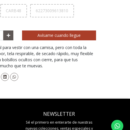
CARB48
62273009613810
Avísame cuando llegue
l para vestir con una camisa, pero con toda la
, tela respirable, de secado rápido, muy flexible
bolsillos ocultos con cierre, para que tus
r mucho que te muevas.
NEWSLETTER
Sé el primero en enterarte de nuestras
nuevas colecciones, ventas especiales y