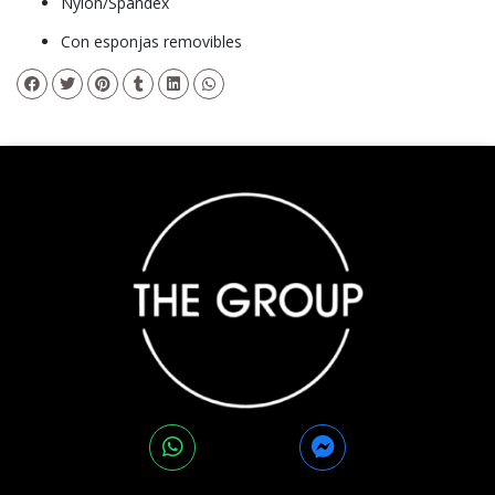
Nylon/Spandex
Con esponjas removibles